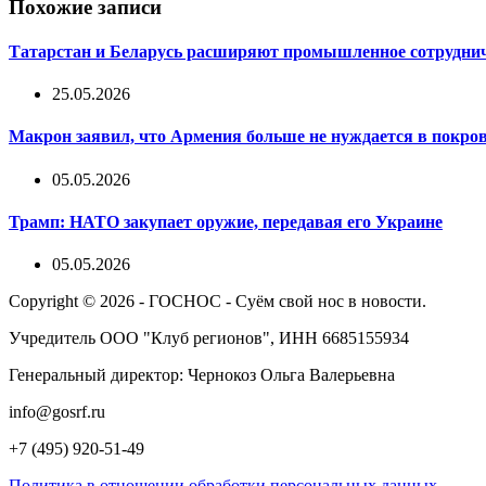
Похожие записи
Татарстан и Беларусь расширяют промышленное сотрудниче
25.05.2026
Макрон заявил, что Армения больше не нуждается в покров
05.05.2026
Трамп: НАТО закупает оружие, передавая его Украине
05.05.2026
Copyright © 2026 - ГОСНОС - Суём свой нос в новости.
Учредитель ООО "Клуб регионов", ИНН 6685155934
Генеральный директор: Чернокоз Ольга Валерьевна
info@gosrf.ru
+7 (495) 920-51-49
Политика в отношении обработки персональных данных