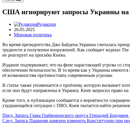
США игнорируют запросы Украины на пок
Редакция
26.05.2025
Мировая политика
Во время президентства Джо Байдена Украина считалась прио
трудности в получении вооружений. Как сообщает журнал The 
не реагирует на просьбы Киева.
Издание подчеркивает, что на фоне нарастающей угрозы со ст
обеспечении безопасности. В то время как у Украины имеются в
её возможностям противостоять современным угрозам.
В статье также упоминается о проблему, которую вызывает пот
если они будут направлены в Украину. Киев запросил право н
Кроме того, в публикации сообщается о вероятности сокращени
ухудшающейся ситуации с ПВО, Киев пытается найти решения,
Пред.
Запись
Глава Грайворонского округа Геннадий Бондарев 
След.
Запись
Пашинян намерен изменить Конституцию при не