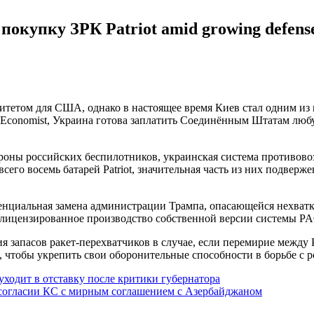
упку ЗРК Patriot amid growing defense 
ритетом для США, однако в настоящее время Киев стал одним и
Economist, Украина готова заплатить Соединённым Штатам любую
ороны российских беспилотников, украинская система противов
сего восемь батарей Patriot, значительная часть из них подверж
енциальная замена администрации Трампа, опасающейся нехватки
а лицензированное производство собственной версии системы PA
я запасов ракет-перехватчиков в случае, если перемирие между 
 чтобы укрепить свои оборонительные способности в борьбе с 
уходит в отставку после критики губернатора
согласии КС с мирным соглашением с Азербайджаном