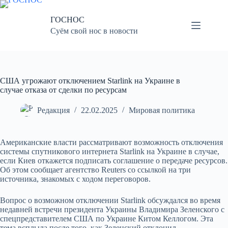
Перейти
к
ГОСНОС
сути
Суём свой нос в новости
США угрожают отключением Starlink на Украине в
случае отказа от сделки по ресурсам
Редакция
22.02.2025
Мировая политика
Американские власти рассматривают возможность отключения
системы спутникового интернета Starlink на Украине в случае,
если Киев откажется подписать соглашение о передаче ресурсов.
Об этом сообщает агентство Reuters со ссылкой на три
источника, знакомых с ходом переговоров.
Вопрос о возможном отключении Starlink обсуждался во время
недавней встречи президента Украины Владимира Зеленского с
спецпредставителем США по Украине Китом Келлогом. Эта
тема всплыла после того, как Зеленский отклонил