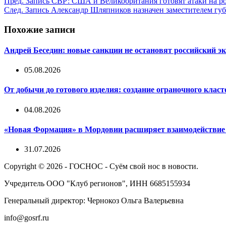
Пред.
Запись
СВР: США и Великобритания готовят атаки на 
След.
Запись
Александр Шляпников назначен заместителем губ
Похожие записи
Андрей Беседин: новые санкции не остановят российский эк
05.08.2026
От добычи до готового изделия: создание ограночного клас
04.08.2026
«Новая Формация» в Мордовии расширяет взаимодействи
31.07.2026
Copyright © 2026 - ГОСНОС - Суём свой нос в новости.
Учредитель ООО "Клуб регионов", ИНН 6685155934
Генеральный директор: Чернокоз Ольга Валерьевна
info@gosrf.ru