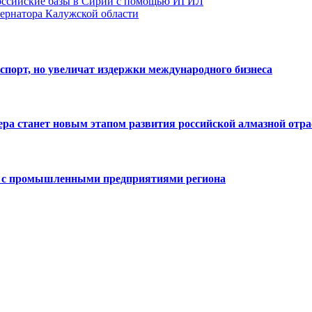
российские базы в Сирии с помощью ИГИЛ
ернатора Калужской области
спорт, но увеличат издержки международного бизнеса
тера станет новым этапом развития российской алмазной отр
е с промышленными предприятиями региона