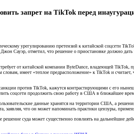
овить запрет на TikTok перед инаугурац
ческому урегулированию претензий к китайской соцсети TikTok,
 Джон Сауэр, отметил, что решение о приостановке должно дат
ебует от китайской компании ByteDance, владеющей TikTok, пр
ым словам, имеет «теплое предрасположение» к TikTok и считает
санкции против TikTok, кажутся контрастирующими с его нынеш
олить соцсети продолжить свою работу в США в ближайшее врем
 пользовательские данные хранятся на территории США, а решен
та, заявляя, что он может напоминать практики цензуры, приме
ое решение суда может существенно повлиять на дальнейшие дей