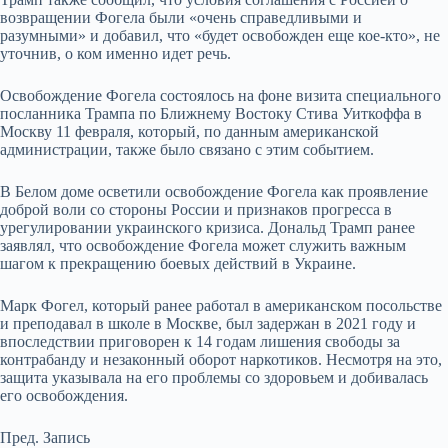
возвращении Фогела были «очень справедливыми и
разумными» и добавил, что «будет освобожден еще кое-кто», не
уточнив, о ком именно идет речь.
Освобождение Фогела состоялось на фоне визита специального
посланника Трампа по Ближнему Востоку Стива Уиткоффа в
Москву 11 февраля, который, по данным американской
администрации, также было связано с этим событием.
В Белом доме осветили освобождение Фогела как проявление
доброй воли со стороны России и признаков прогресса в
урегулировании украинского кризиса. Дональд Трамп ранее
заявлял, что освобождение Фогела может служить важным
шагом к прекращению боевых действий в Украине.
Марк Фогел, который ранее работал в американском посольстве
и преподавал в школе в Москве, был задержан в 2021 году и
впоследствии приговорен к 14 годам лишения свободы за
контрабанду и незаконный оборот наркотиков. Несмотря на это,
защита указывала на его проблемы со здоровьем и добивалась
его освобождения.
Пред.
Запись