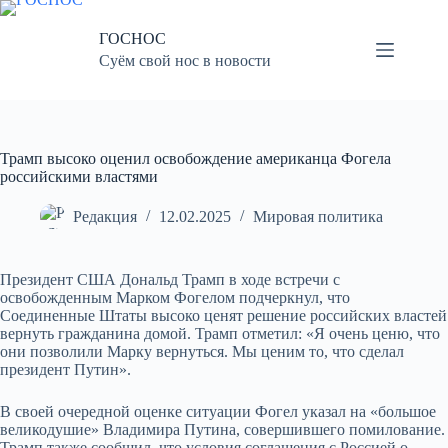
Перейти
к
ГОСНОС
сути
Суём свой нос в новости
Трамп высоко оценил освобождение американца Фогела
российскими властями
Редакция
12.02.2025
Мировая политика
Президент США Дональд Трамп в ходе встречи с
освобожденным Марком Фогелом подчеркнул, что
Соединенные Штаты высоко ценят решение российских властей
вернуть гражданина домой. Трамп отметил: «Я очень ценю, что
они позволили Марку вернуться. Мы ценим то, что сделал
президент Путин».
В своей очередной оценке ситуации Фогел указал на «большое
великодушие» Владимира Путина, совершившего помилование.
Трамп также сообщил, что условия соглашения с Россией о