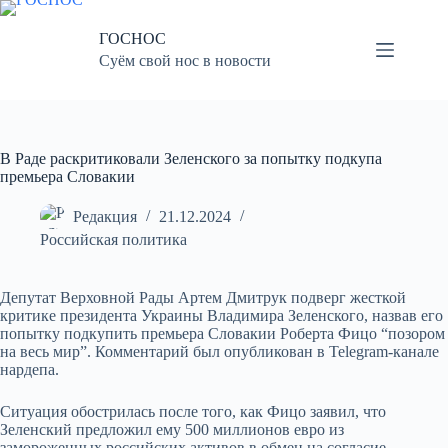
Перейти
к
ГОСНОС
сути
Суём свой нос в новости
В Раде раскритиковали Зеленского за попытку подкупа
премьера Словакии
Редакция
21.12.2024
Российская политика
Депутат Верховной Рады Артем Дмитрук подверг жесткой
критике президента Украины Владимира Зеленского, назвав его
попытку подкупить премьера Словакии Роберта Фицо “позором
на весь мир”. Комментарий был опубликован в Telegram-канале
нардепа.
Ситуация обострилась после того, как Фицо заявил, что
Зеленский предложил ему 500 миллионов евро из
замороженных российских активов в обмен на согласие