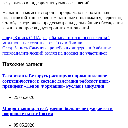
результатов в виде достигнутых соглашений.
На данный момент стороны продолжают работать над
подготовкой к переговорам, которые продолжатся, вероятно, в
Стамбуле, где также предусмотрены дальнейшие обсуждения
важных вопросов двусторонних отношений.
Пред.
Запись
США разрабатывают план переселения 1
миллиона палестинцев из Газы в Ливию
След.
Запись
Саммит европейских лидеров в Албании:
психоаналитический взгляд на поведение участников
Похожие записи
Татарстан и Беларусь расширяют промышленное
сотрудничество: в составе делегации работает вице-
президент «Новой Формации» Руслан Гайнуллин
25.05.2026
Макрон заявил, что Армения больше не нуждается в
покровительстве России
05.05.2026