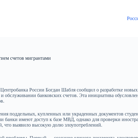
Росс
тием счетов мигрантами
Центробанка России Богдан Шабля сообщил о разработке новых
обслуживании банковских счетов. Эта инициатива обусловлена 
в.
ния поддельных, купленных или украденных документов студен
и банки имеют доступ к базе МВД, однако для проверки иностр
й, что выявило высокую долю злоупотреблений.
й проблемы. Первый — создание единого документа, удостовер