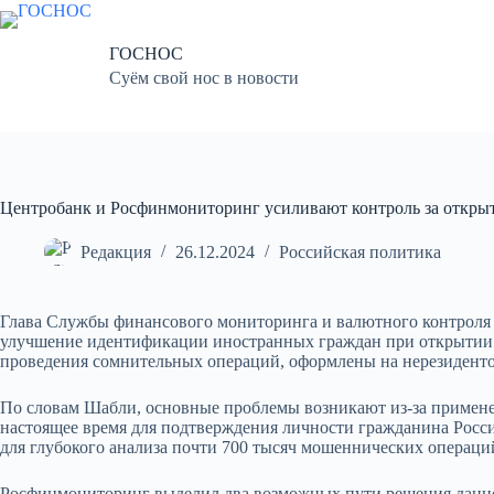
Перейти
к
сути
ГОСНОС
Суём свой нос в новости
Центробанк и Росфинмониторинг усиливают контроль за откры
Редакция
26.12.2024
Российская политика
Глава Службы финансового мониторинга и валютного контроля 
улучшение идентификации иностранных граждан при открытии и 
проведения сомнительных операций, оформлены на нерезиденто
По словам Шабли, основные проблемы возникают из-за примене
настоящее время для подтверждения личности гражданина Росси
для глубокого анализа почти 700 тысяч мошеннических операци
Росфинмониторинг выделил два возможных пути решения данно